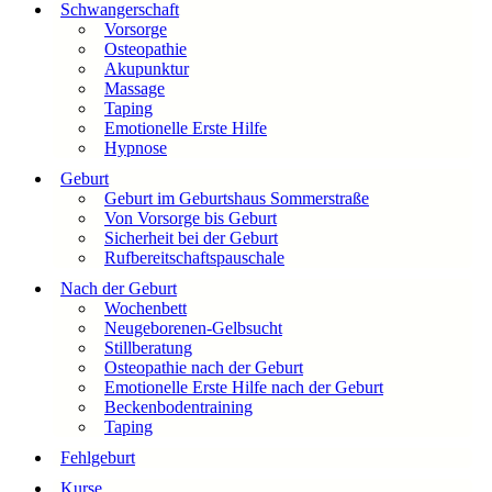
Schwangerschaft
Vorsorge
Osteopathie
Akupunktur
Massage
Taping
Emotionelle Erste Hilfe
Hypnose
Geburt
Geburt im Geburtshaus Sommerstraße
Von Vorsorge bis Geburt
Sicherheit bei der Geburt
Rufbereitschaftspauschale
Nach der Geburt
Wochenbett
Neugeborenen-Gelbsucht
Stillberatung
Osteopathie nach der Geburt
Emotionelle Erste Hilfe nach der Geburt
Beckenbodentraining
Taping
Fehlgeburt
Kurse